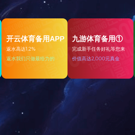
压榨机的性能特点
决定了其使用范围
依据是什么？
安全操作
维护保养工艺
理
原理
理介绍