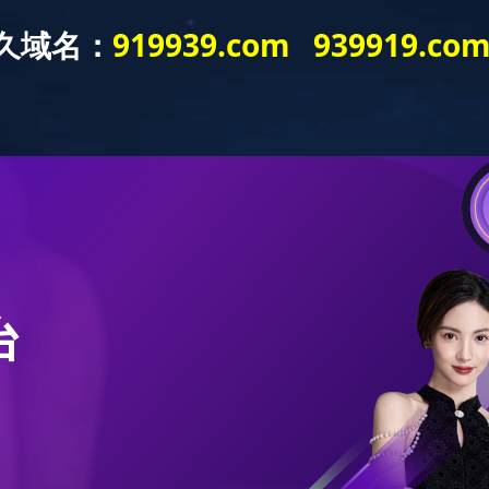
站
公司新闻
米兰（中国）
视频中心