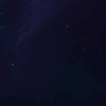
‹ 首页
«
12
13
14
15
16
17
18
导航
公司信息
页
关于米兰（中
联系电话：
15893802688
国）