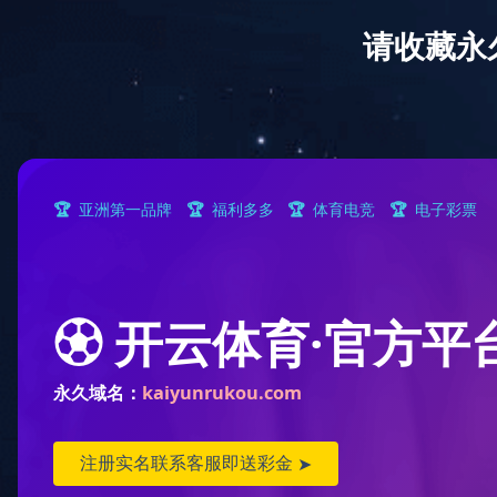
网站首页
关于米兰（中国）
米兰官方网