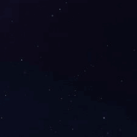
19
20
21
22
23
»