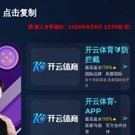
咨询服务热线
15893802688
压榨机导购图
公司业绩
联系我们